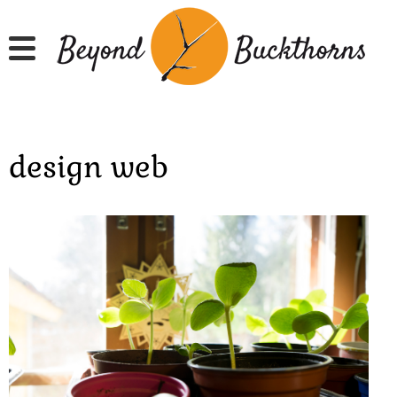
Hyppää
pääsisältöön
design web