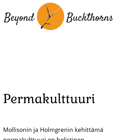
Hyppää
pääsisältöön
Permakulttuuri
Mollisonin ja Holmgrenin kehittämä
permakulttuuri on holistinen