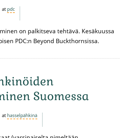
at
pdc
minen on palkitseva tehtävä. Kesäkuussa
oisen PDC:n Beyond Buckthornsissa.
hkinöiden
minen Suomessa
at
hasselpähkinä
at (varsinaiselta nimeltään