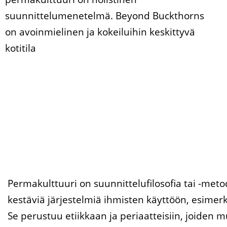
suunnittelumenetelmä. Beyond Buckthorns
on avoinmielinen ja kokeiluihin keskittyvä
kotitila
Permakulttuuri on suunnittelufilosofia tai -meto
kestäviä järjestelmiä ihmisten käyttöön, esimer
Se perustuu etiikkaan ja periaatteisiin, joide