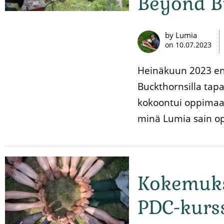
Beyond B
by Lumia
on
10.07.2023
Heinäkuun 2023 e
Buckthornsilla tapa
kokoontui oppimaan
minä Lumia sain opa
Kokemuks
PDC-kurss