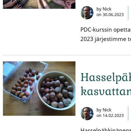
by Nick
on
30.06.2023
PDC-kurssin opetta
2023 järjestimme t
Hasselpä
kasvatta
by Nick
on
14.02.2023
Hasselpähkinäpensa