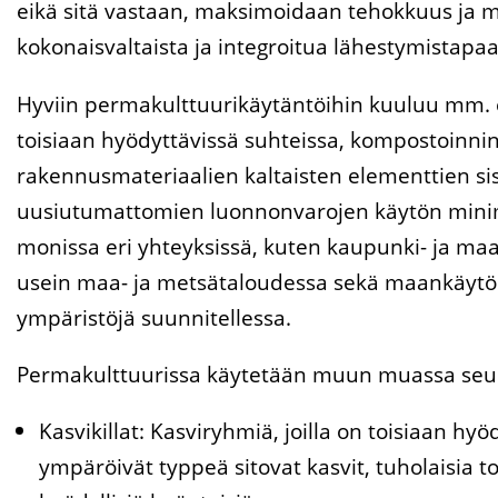
eikä sitä vastaan, maksimoidaan tehokkuus ja m
kokonaisvaltaista ja integroitua lähestymistapa
Hyviin permakulttuurikäytäntöihin kuuluu mm. er
toisiaan hyödyttävissä suhteissa, kompostoinni
rakennusmateriaalien kaltaisten elementtien si
uusiutumattomien luonnonvarojen käytön minim
monissa eri yhteyksissä, kuten kaupunki- ja maa
usein maa- ja metsätaloudessa sekä maankäytössä
ympäristöjä suunnitellessa.
Permakulttuurissa käytetään muun muassa seuraav
Kasvikillat: Kasviryhmiä, joilla on toisiaan h
ympäröivät typpeä sitovat kasvit, tuholaisia to