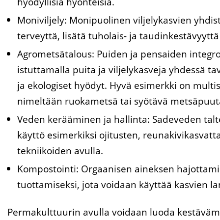
hyödyllisiä hyönteisiä.
Moniviljely: Monipuolinen viljelykasvien yhdi
terveyttä, lisätä tuholais- ja taudinkestävyytt
Agrometsätalous: Puiden ja pensaiden integro
istuttamalla puita ja viljelykasveja yhdessä t
ja ekologiset hyödyt. Hyvä esimerkki on mult
nimeltään ruokametsä tai syötävä metsäpuut
Veden kerääminen ja hallinta: Sadeveden talte
käyttö esimerkiksi ojitusten, reunakivikasvatt
tekniikoiden avulla.
Kompostointi: Orgaanisen aineksen hajotta
tuottamiseksi, jota voidaan käyttää kasvien l
Permakulttuurin avulla voidaan luoda kestävämpiä