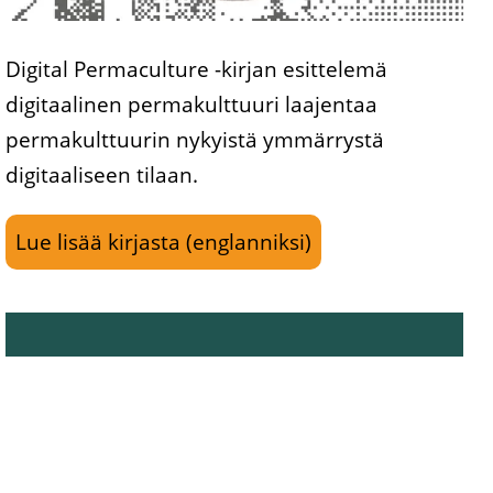
Digital Permaculture -kirjan esittelemä
digitaalinen permakulttuuri laajentaa
permakulttuurin nykyistä ymmärrystä
digitaaliseen tilaan.
Lue lisää kirjasta (englanniksi)