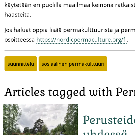
käytetään eri puolilla maailmaa keinona ratkaist
haasteita.
Jos haluat oppia lisää permakulttuurista ja perm
osoitteessa
https://nordicpermaculture.org/fi
.
suunnittelu
sosiaalinen permakulttuuri
Articles tagged with Pe
Perusteid
yhdessä