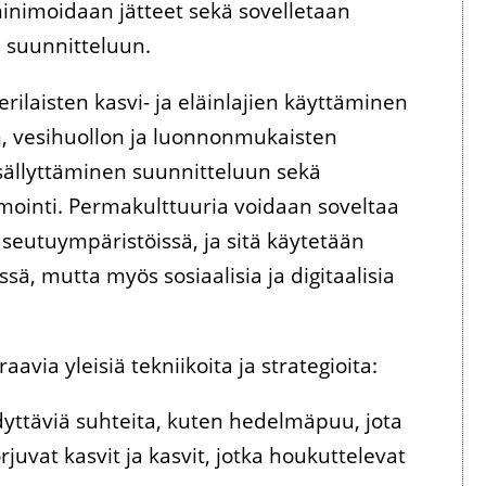
inimoidaan jätteet sekä sovelletaan
a suunnitteluun.
ilaisten kasvi- ja eläinlajien käyttäminen
n, vesihuollon ja luonnonmukaisten
sällyttäminen suunnitteluun sekä
ointi. Permakulttuuria voidaan soveltaa
seutuympäristöissä, ja sitä käytetään
, mutta myös sosiaalisia ja digitaalisia
ia yleisiä tekniikoita ja strategioita:
yödyttäviä suhteita, kuten hedelmäpuu, jota
rjuvat kasvit ja kasvit, jotka houkuttelevat