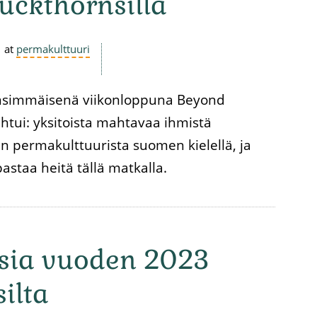
uckthornsilla
at
permakulttuuri
nsimmäisenä viikonloppuna Beyond
htui: yksitoista mahtavaa ihmistä
 permakulttuurista suomen kielellä, ja
staa heitä tällä matkalla.
ia vuoden 2023
ilta