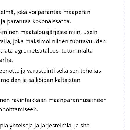
stelmä, joka voi parantaa maaperän
ä ja parantaa kokonaissatoa.
iminen maatalousjärjestelmiin, usein
avalla, joka maksimoi niiden tuottavuuden
istrata-agrometsätalous, tutummalta
arha.
enotto ja varastointi sekä sen tehokas
amoiden ja säiliöiden kaltaisten
minen ravinteikkaan maanparannusaineen
annoittamiseen.
 yhteisöjä ja järjestelmiä, ja sitä