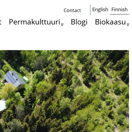
English
Finnish
Contact
Some
t
Permakulttuuri
Blogi
Biokaasu
basics