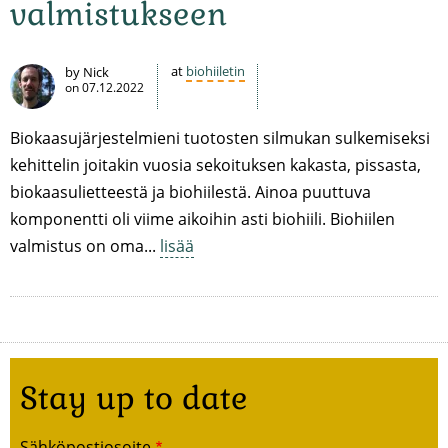
valmistukseen
at
biohiiletin
by Nick
on
07.12.2022
Biokaasujärjestelmieni tuotosten silmukan sulkemiseksi
kehittelin joitakin vuosia sekoituksen kakasta, pissasta,
biokaasulietteestä ja biohiilestä. Ainoa puuttuva
komponentti oli viime aikoihin asti biohiili. Biohiilen
valmistus on oma...
lisää
Stay up to date
Sähköpostiosoite