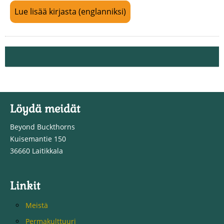
Lue lisää kirjasta (englanniksi)
Löydä meidät
Beyond Buckthorns
Kuisemantie 150
36660 Laitikkala
Linkit
Meistä
Permakulttuuri