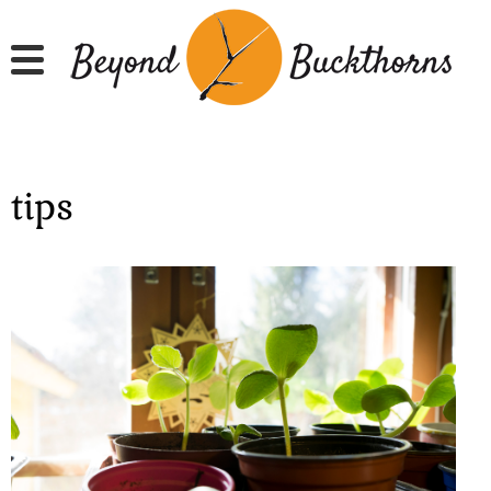
Hyppää
pääsisältöön
tips