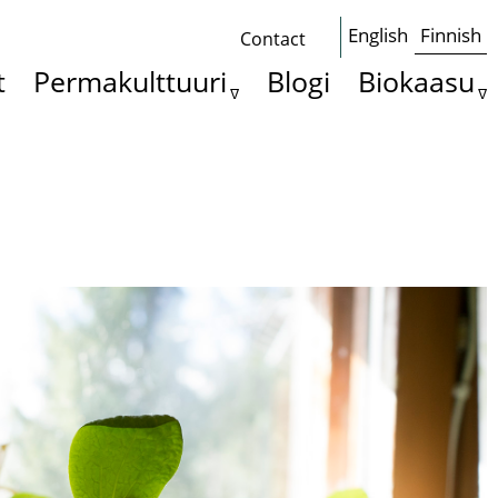
English
Finnish
Contact
Some
t
Permakulttuuri
Blogi
Biokaasu
basics