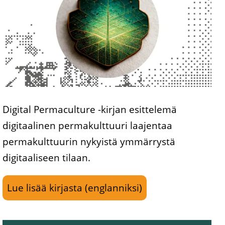
Digital Permaculture -kirjan esittelemä
digitaalinen permakulttuuri laajentaa
permakulttuurin nykyistä ymmärrystä
digitaaliseen tilaan.
Lue lisää kirjasta (englanniksi)