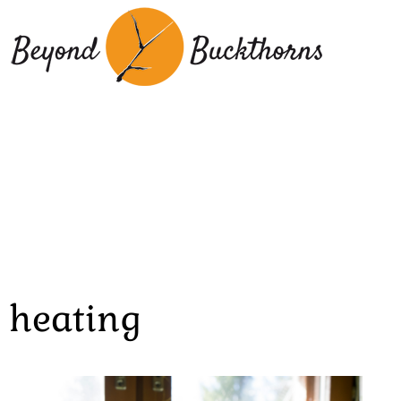
Hyppää
pääsisältöön
heating