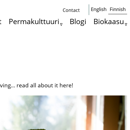
English
Finnish
Contact
Some
t
Permakulttuuri
Blogi
Biokaasu
basics
ng... read all about it here!