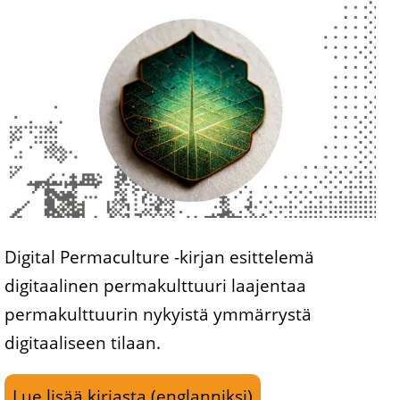
Digital Permaculture -kirjan esittelemä
digitaalinen permakulttuuri laajentaa
permakulttuurin nykyistä ymmärrystä
digitaaliseen tilaan.
Lue lisää kirjasta (englanniksi)